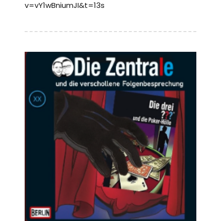
v=vY1wBniumJI&t=13s