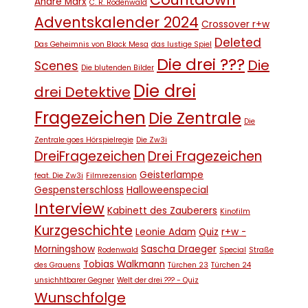
André Marx
C. R. Rodenwald
Adventskalender 2024
Crossover r+w
Deleted
Das Geheimnis von Black Mesa
das lustige Spiel
Die drei ???
Die
Scenes
Die blutenden Bilder
Die drei
drei Detektive
Fragezeichen
Die Zentrale
Die
Zentrale goes Hörspielregie
Die Zw3i
DreiFragezeichen
Drei Fragezeichen
Geisterlampe
feat. Die Zw3i
Filmrezension
Gespensterschloss
Halloweenspecial
Interview
Kabinett des Zauberers
Kinofilm
Kurzgeschichte
Leonie Adam
Quiz
r+w -
Morningshow
Sascha Draeger
Rodenwald
Special
Straße
Tobias Walkmann
des Grauens
Türchen 23
Türchen 24
unsichhtbarer Gegner
Welt der drei ??? - Quiz
Wunschfolge