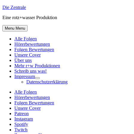
Skip
Die Zentrale
to
Eine rotz+wasser Produktion
content
Menu
Menu
Alle Folgen
Hörerbewertungen
Folgen Bewertungen
Unsere Cover
Über uns
Mehr r+w Produktionen
Schreib uns was!
Impressum
Show
Datenschutzerklärung
sub
menu
Alle Folgen
Hörerbewertungen
Folgen Bewertungen
Unsere Cover
Patreon
Instagram
Spotify
Twitch