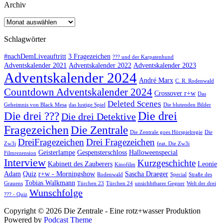
Archiv
Archiv
Schlagwörter
#nachDemLiveauftritt
3 Fragezeichen
??? und der Karpatenhund
Adventskalender 2021
Adventskalender 2022
Adventskalender 2023
Adventskalender 2024
André Marx
C. R. Rodenwald
Countdown Adventskalender 2024
Crossover r+w
Das
Deleted Scenes
Geheimnis von Black Mesa
das lustige Spiel
Die blutenden Bilder
Die drei
Die drei ???
Die drei Detektive
Fragezeichen
Die Zentrale
Die Zentrale goes Hörspielregie
Die
DreiFragezeichen
Drei Fragezeichen
Zw3i
feat. Die Zw3i
Geisterlampe
Gespensterschloss
Halloweenspecial
Filmrezension
Interview
Kurzgeschichte
Kabinett des Zauberers
Leonie
Kinofilm
Adam
Quiz
r+w - Morningshow
Sascha Draeger
Rodenwald
Special
Straße des
Tobias Walkmann
Grauens
Türchen 23
Türchen 24
unsichhtbarer Gegner
Welt der drei
Wunschfolge
??? - Quiz
Copyright © 2026 Die Zentrale - Eine rotz+wasser Produktion
Powered by
Podcast Theme