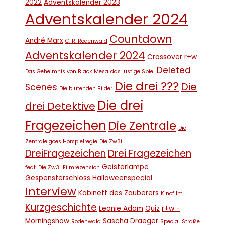
2022
Adventskalender 2023
Adventskalender 2024
Countdown
André Marx
C. R. Rodenwald
Adventskalender 2024
Crossover r+w
Deleted
Das Geheimnis von Black Mesa
das lustige Spiel
Die drei ???
Die
Scenes
Die blutenden Bilder
Die drei
drei Detektive
Fragezeichen
Die Zentrale
Die
Zentrale goes Hörspielregie
Die Zw3i
DreiFragezeichen
Drei Fragezeichen
Geisterlampe
feat. Die Zw3i
Filmrezension
Gespensterschloss
Halloweenspecial
Interview
Kabinett des Zauberers
Kinofilm
Kurzgeschichte
Leonie Adam
Quiz
r+w -
Morningshow
Sascha Draeger
Rodenwald
Special
Straße