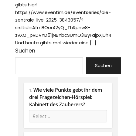
gibts hier!
https://www.eventim.de/eventseries/die-
zentrale-live-2025-3843057/?
srsltid=AfmBOor42yQ_ThRpnw8-
zvXQ_pRDVYD51jNBYbcSUmQ3IByFajpXjUh4
Und heute gibts mal wieder eine […]
Suchen
Suchen
Wie viele Punkte gebt ihr dem 
1.
drei Fragezeichen-Hörspiel: 
Kabinett des Zauberers?