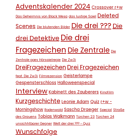
Adventskalender 2024
Crossover r+w
Deleted
Das Geheimnis von Black Mesa
das lustige Spiel
Die drei ???
Die
Scenes
Die blutenden Bilder
Die drei
drei Detektive
Fragezeichen
Die Zentrale
Die
Zentrale goes Hörspielregie
Die Zw3i
DreiFragezeichen
Drei Fragezeichen
Geisterlampe
feat. Die Zw3i
Filmrezension
Gespensterschloss
Halloweenspecial
Interview
Kabinett des Zauberers
Kinofilm
Kurzgeschichte
Leonie Adam
Quiz
r+w -
Morningshow
Sascha Draeger
Rodenwald
Special
Straße
Tobias Walkmann
des Grauens
Türchen 23
Türchen 24
unsichhtbarer Gegner
Welt der drei ??? - Quiz
Wunschfolge