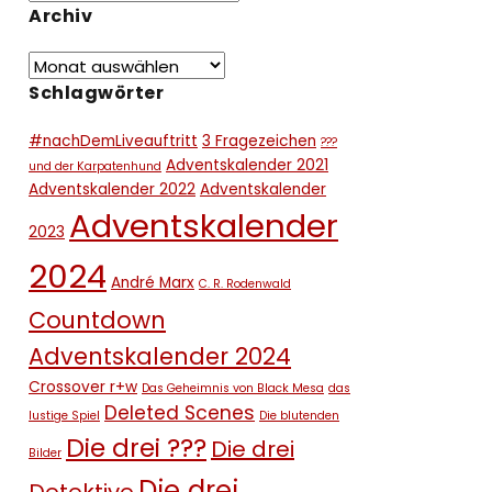
Archiv
Schlagwörter
#nachDemLiveauftritt
3 Fragezeichen
???
Adventskalender 2021
und der Karpatenhund
Adventskalender 2022
Adventskalender
Adventskalender
2023
2024
André Marx
C. R. Rodenwald
Countdown
Adventskalender 2024
Crossover r+w
Das Geheimnis von Black Mesa
das
Deleted Scenes
lustige Spiel
Die blutenden
Die drei ???
Die drei
Bilder
Die drei