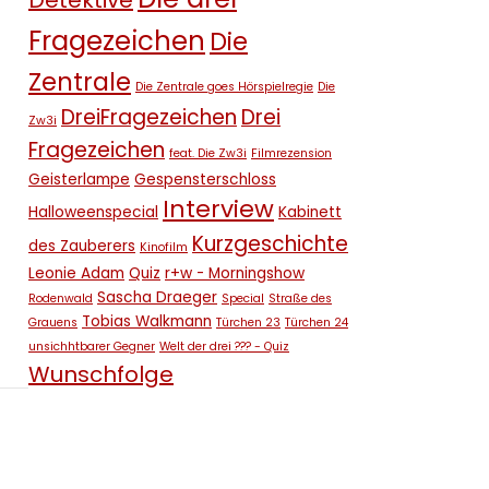
Detektive
Fragezeichen
Die
Zentrale
Die Zentrale goes Hörspielregie
Die
DreiFragezeichen
Drei
Zw3i
Fragezeichen
feat. Die Zw3i
Filmrezension
Geisterlampe
Gespensterschloss
Interview
Halloweenspecial
Kabinett
Kurzgeschichte
des Zauberers
Kinofilm
Leonie Adam
Quiz
r+w - Morningshow
Sascha Draeger
Rodenwald
Special
Straße des
Tobias Walkmann
Grauens
Türchen 23
Türchen 24
unsichhtbarer Gegner
Welt der drei ??? - Quiz
Wunschfolge