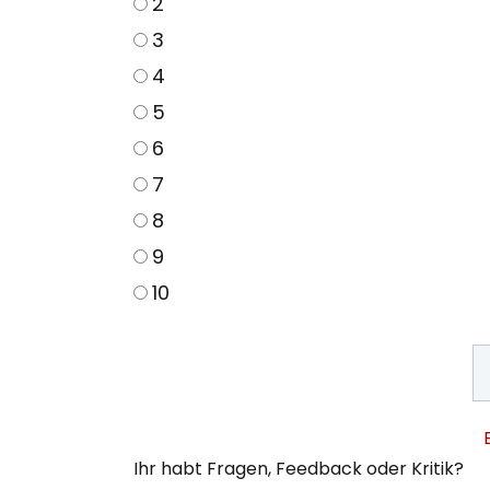
2
3
4
5
6
7
8
9
10
Ihr habt Fragen, Feedback oder Kritik?