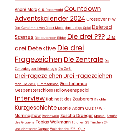
Countdown
André Marx
C. R. Rodenwald
Adventskalender 2024
Crossover r+w
Deleted
Das Geheimnis von Black Mesa
das lustige Spiel
Die drei ???
Die
Scenes
Die blutenden Bilder
Die drei
drei Detektive
Fragezeichen
Die Zentrale
Die
Zentrale goes Hörspielregie
Die Zw3i
DreiFragezeichen
Drei Fragezeichen
Geisterlampe
feat. Die Zw3i
Filmrezension
Gespensterschloss
Halloweenspecial
Interview
Kabinett des Zauberers
Kinofilm
Kurzgeschichte
Leonie Adam
Quiz
r+w -
Morningshow
Sascha Draeger
Rodenwald
Special
Straße
Tobias Walkmann
des Grauens
Türchen 23
Türchen 24
unsichhtbarer Gegner
Welt der drei ??? - Quiz