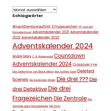
Schlagwörter
#nachDemLiveauftritt
3 Fragezeichen
??? und der
Adventskalender 2021
Adventskalender
Karpatenhund
2022
Adventskalender 2023
Adventskalender 2024
Countdown
André Marx
C. R. Rodenwald
Adventskalender 2024
Crossover r+w
Deleted
Das Geheimnis von Black Mesa
das lustige Spiel
Die drei ???
Die
Scenes
Die blutenden Bilder
Die drei
drei Detektive
Fragezeichen
Die Zentrale
Die
Zentrale goes Hörspielregie
Die Zw3i