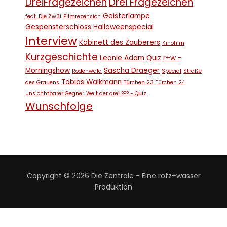
DreiFragezeichen
Drei Fragezeichen
Geisterlampe
feat. Die Zw3i
Filmrezension
Gespensterschloss
Halloweenspecial
Interview
Kabinett des Zauberers
Kinofilm
Kurzgeschichte
Leonie Adam
Quiz
r+w -
Morningshow
Sascha Draeger
Rodenwald
Special
Straße
Tobias Walkmann
des Grauens
Türchen 23
Türchen 24
unsichhtbarer Gegner
Welt der drei ??? - Quiz
Wunschfolge
Copyright © 2026 Die Zentrale - Eine rotz+wasser
Produktion