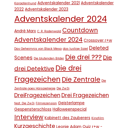
Adventskalender 2021
Adventskalender
Karpatenhund
2022
Adventskalender 2023
Adventskalender 2024
Countdown
André Marx
C. R. Rodenwald
Adventskalender 2024
Crossover r+w
Deleted
Das Geheimnis von Black Mesa
das lustige Spiel
Die drei ???
Die
Scenes
Die blutenden Bilder
Die drei
drei Detektive
Fragezeichen
Die Zentrale
Die
Zentrale goes Hörspielregie
Die Zw3i
DreiFragezeichen
Drei Fragezeichen
Geisterlampe
feat. Die Zw3i
Filmrezension
Gespensterschloss
Halloweenspecial
Interview
Kabinett des Zauberers
Kinofilm
Kurzgeschichte
Leonie Adam
Quiz
r+w -