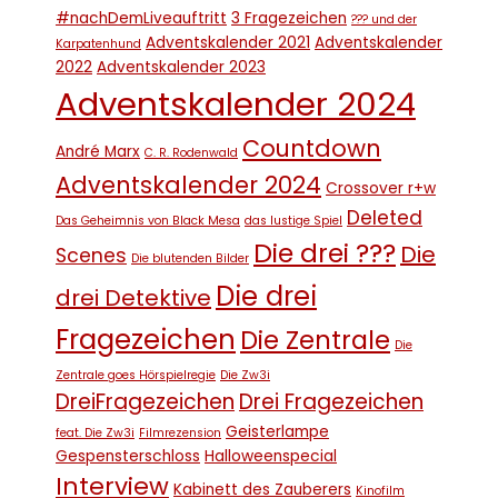
#nachDemLiveauftritt
3 Fragezeichen
??? und der
Adventskalender 2021
Adventskalender
Karpatenhund
2022
Adventskalender 2023
Adventskalender 2024
Countdown
André Marx
C. R. Rodenwald
Adventskalender 2024
Crossover r+w
Deleted
Das Geheimnis von Black Mesa
das lustige Spiel
Die drei ???
Die
Scenes
Die blutenden Bilder
Die drei
drei Detektive
Fragezeichen
Die Zentrale
Die
Zentrale goes Hörspielregie
Die Zw3i
DreiFragezeichen
Drei Fragezeichen
Geisterlampe
feat. Die Zw3i
Filmrezension
Gespensterschloss
Halloweenspecial
Interview
Kabinett des Zauberers
Kinofilm