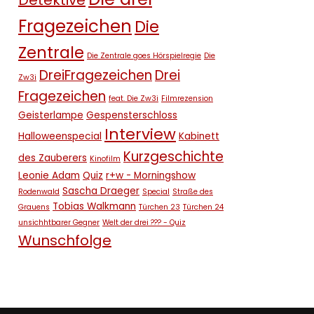
Detektive
Fragezeichen
Die
Zentrale
Die Zentrale goes Hörspielregie
Die
DreiFragezeichen
Drei
Zw3i
Fragezeichen
feat. Die Zw3i
Filmrezension
Geisterlampe
Gespensterschloss
Interview
Halloweenspecial
Kabinett
Kurzgeschichte
des Zauberers
Kinofilm
Leonie Adam
Quiz
r+w - Morningshow
Sascha Draeger
Rodenwald
Special
Straße des
Tobias Walkmann
Grauens
Türchen 23
Türchen 24
unsichhtbarer Gegner
Welt der drei ??? - Quiz
Wunschfolge