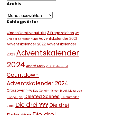
Archiv
Schlagwörter
#nachDemLiveauftritt
3 Fragezeichen
???
Adventskalender 2021
und der Karpatenhund
Adventskalender 2022
Adventskalender
Adventskalender
2023
2024
André Marx
C. R. Rodenwald
Countdown
Adventskalender 2024
Crossover r+w
Das Geheimnis von Black Mesa
das
Deleted Scenes
lustige Spiel
Die blutenden
Die drei ???
Die drei
Bilder
Die drei