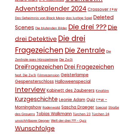
Adventskalender 2024
Crossover r+w
Deleted
Das Geheimnis von Black Mesa
das lustige Spiel
Die drei ???
Die
Scenes
Die blutenden Bilder
Die drei
drei Detektive
Fragezeichen
Die Zentrale
Die
Zentrale goes Hörspielregie
Die Zw3i
DreiFragezeichen
Drei Fragezeichen
Geisterlampe
feat. Die Zw3i
Filmrezension
Gespensterschloss
Halloweenspecial
Interview
Kabinett des Zauberers
Kinofilm
Kurzgeschichte
Leonie Adam
Quiz
r+w -
Morningshow
Sascha Draeger
Rodenwald
Special
Straße
Tobias Walkmann
des Grauens
Türchen 23
Türchen 24
unsichhtbarer Gegner
Welt der drei ??? - Quiz
Wunschfolge