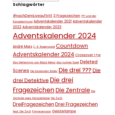
Schlagwörter
#nachDemLiveauftritt
3 Fragezeichen
??? und der
Adventskalender 2021
Adventskalender
Karpatenhund
2022
Adventskalender 2023
Adventskalender 2024
Countdown
André Marx
C. R. Rodenwald
Adventskalender 2024
Crossover r+w
Deleted
Das Geheimnis von Black Mesa
das lustige Spiel
Die drei ???
Die
Scenes
Die blutenden Bilder
Die drei
drei Detektive
Fragezeichen
Die Zentrale
Die
Zentrale goes Hörspielregie
Die Zw3i
DreiFragezeichen
Drei Fragezeichen
Geisterlampe
feat. Die Zw3i
Filmrezension