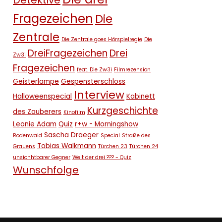
Detektive
Fragezeichen
Die
Zentrale
Die Zentrale goes Hörspielregie
Die
DreiFragezeichen
Drei
Zw3i
Fragezeichen
feat. Die Zw3i
Filmrezension
Geisterlampe
Gespensterschloss
Interview
Halloweenspecial
Kabinett
Kurzgeschichte
des Zauberers
Kinofilm
Leonie Adam
Quiz
r+w - Morningshow
Sascha Draeger
Rodenwald
Special
Straße des
Tobias Walkmann
Grauens
Türchen 23
Türchen 24
unsichhtbarer Gegner
Welt der drei ??? - Quiz
Wunschfolge