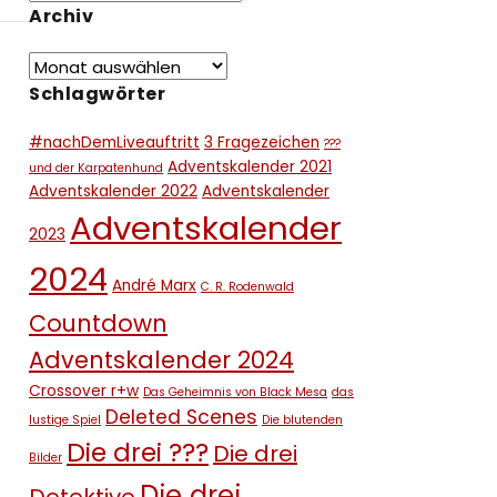
Archiv
Schlagwörter
#nachDemLiveauftritt
3 Fragezeichen
???
Adventskalender 2021
und der Karpatenhund
Adventskalender 2022
Adventskalender
Adventskalender
2023
2024
André Marx
C. R. Rodenwald
Countdown
Adventskalender 2024
Crossover r+w
Das Geheimnis von Black Mesa
das
Deleted Scenes
lustige Spiel
Die blutenden
Die drei ???
Die drei
Bilder
Die drei