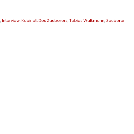
n
,
Interview
,
Kabinett Des Zauberers
,
Tobias Walkmann
,
Zauberer