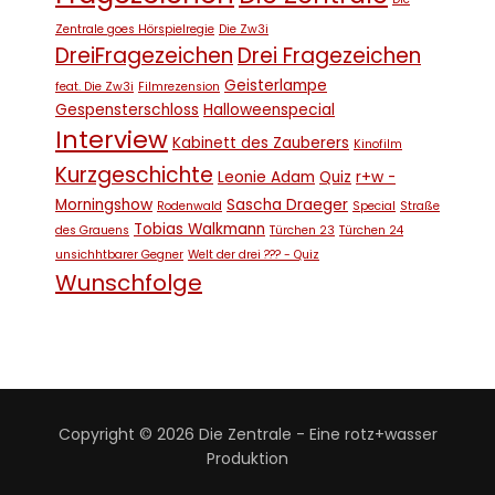
Zentrale goes Hörspielregie
Die Zw3i
DreiFragezeichen
Drei Fragezeichen
Geisterlampe
feat. Die Zw3i
Filmrezension
Gespensterschloss
Halloweenspecial
Interview
Kabinett des Zauberers
Kinofilm
Kurzgeschichte
Leonie Adam
Quiz
r+w -
Morningshow
Sascha Draeger
Rodenwald
Special
Straße
Tobias Walkmann
des Grauens
Türchen 23
Türchen 24
unsichhtbarer Gegner
Welt der drei ??? - Quiz
Wunschfolge
Copyright © 2026 Die Zentrale - Eine rotz+wasser
Produktion