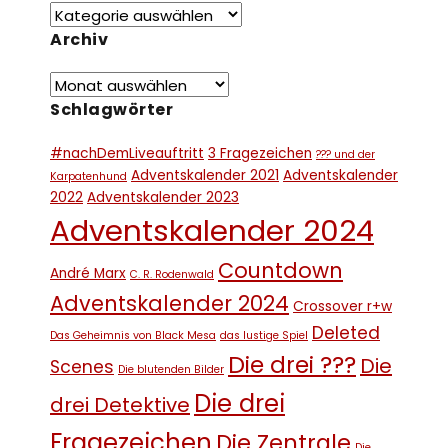
Archiv
Schlagwörter
#nachDemLiveauftritt
3 Fragezeichen
??? und der
Adventskalender 2021
Adventskalender
Karpatenhund
2022
Adventskalender 2023
Adventskalender 2024
Countdown
André Marx
C. R. Rodenwald
Adventskalender 2024
Crossover r+w
Deleted
Das Geheimnis von Black Mesa
das lustige Spiel
Die drei ???
Die
Scenes
Die blutenden Bilder
Die drei
drei Detektive
Fragezeichen
Die Zentrale
Die