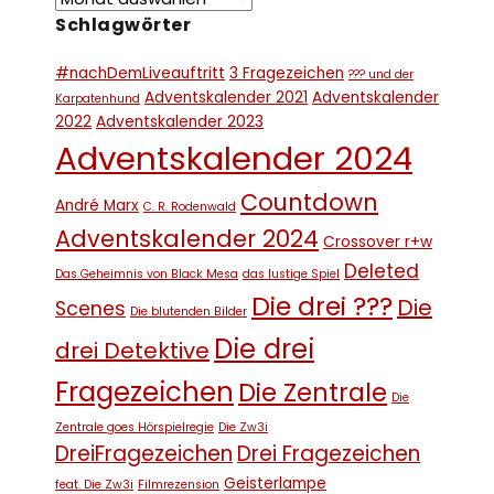
Schlagwörter
#nachDemLiveauftritt
3 Fragezeichen
??? und der
Adventskalender 2021
Adventskalender
Karpatenhund
2022
Adventskalender 2023
Adventskalender 2024
Countdown
André Marx
C. R. Rodenwald
Adventskalender 2024
Crossover r+w
Deleted
Das Geheimnis von Black Mesa
das lustige Spiel
Die drei ???
Die
Scenes
Die blutenden Bilder
Die drei
drei Detektive
Fragezeichen
Die Zentrale
Die
Zentrale goes Hörspielregie
Die Zw3i
DreiFragezeichen
Drei Fragezeichen
Geisterlampe
feat. Die Zw3i
Filmrezension